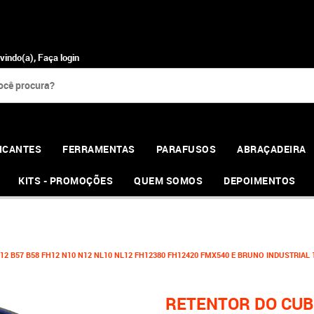
vindo(a),
Faça login
ICANTES
FERRAMENTAS
PARAFUSOS
ABRAÇADEIRA
KITS - PROMOÇÕES
QUEM SOMOS
DEPOIMENTOS
 B57 B58 FH12 N10 N12 NL10 NL12 FH12380 FH12420 FMX540 E BRUNO INDUSTRIAL 16
RETENTOR DO CUB