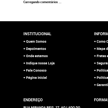
Carregando comentários ...
INSTITUCIONAL
INFORM
Quem Somos
Como C
Depoimentos
Mapa d
Onde estamos
Fretes 
Indique nossa Loja
Segura
Fale Conosco
Politic
Página Inicial
Polític
Garanti
ENDEREÇO
FORMA
RUA MIRANDA REIS, 27, AO LADO DO