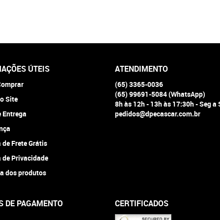
AÇÕES ÚTEIS
ATENDIMENTO
omprar
(65)
3365-0036
(65)
99691-5084
(WhatsApp)
o Site
8h às 12h - 13h às 17:30h - Seg a
e Entrega
pedidos@dpecascar.com.br
nça
a de Frete Grátis
a de Privacidade
a dos produtos
S DE PAGAMENTO
CERTIFICADOS