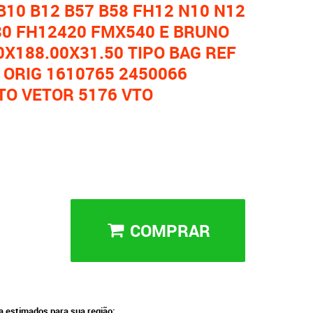
B10 B12 B57 B58 FH12 N10 N12
80 FH12420 FMX540 E BRUNO
0X188.00X31.50 TIPO BAG REF
 ORIG 1610765 2450066
TO VETOR 5176 VTO
COMPRAR
ga estimados para sua região: