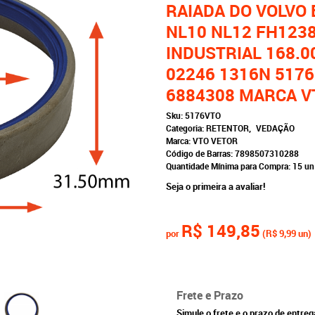
RAIADA DO VOLVO 
NL10 NL12 FH123
INDUSTRIAL 168.0
02246 1316N 5176
6884308 MARCA V
Sku:
5176VTO
Categoria:
RETENTOR
VEDAÇÃO
Marca:
VTO VETOR
Código de Barras:
7898507310288
Quantidade Mínima para Compra:
15
un
Seja o primeira a avaliar!
R$ 149,85
por
(
R$ 9,99
un)
Frete e Prazo
Simule o frete e o prazo de entre