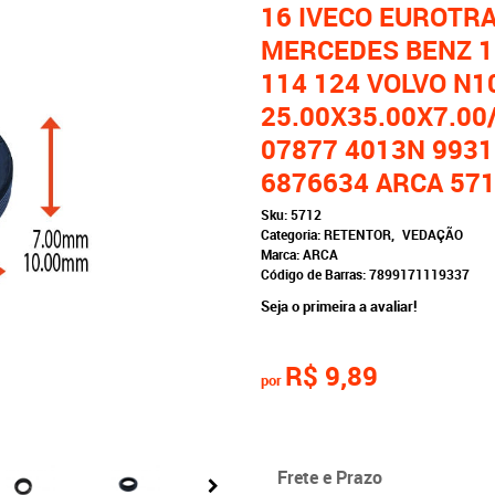
16 IVECO EUROTR
MERCEDES BENZ 11
114 124 VOLVO N1
25.00X35.00X7.00
07877 4013N 993
6876634 ARCA 57
Sku:
5712
Categoria:
RETENTOR
VEDAÇÃO
Marca:
ARCA
Código de Barras:
7899171119337
Seja o primeira a avaliar!
R$ 9,89
por
Frete e Prazo