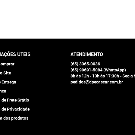
AÇÕES ÚTEIS
ATENDIMENTO
omprar
(65)
3365-0036
(65)
99691-5084
(WhatsApp)
o Site
8h às 12h - 13h às 17:30h - Seg a
e Entrega
pedidos@dpecascar.com.br
nça
a de Frete Grátis
a de Privacidade
a dos produtos