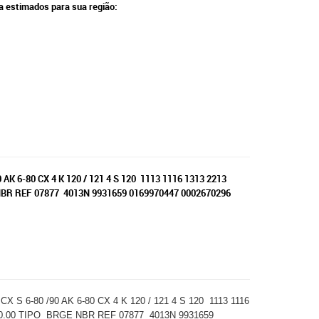
ga estimados para sua região:
-80 CX 4 K 120 / 121 4 S 120 1113 1116 1313 2213
E NBR REF 07877 4013N 9931659 0169970447 0002670296
80 /90 AK 6-80 CX 4 K 120 / 121 4 S 120 1113 1116
0/10.00 TIPO BRGE NBR REF 07877 4013N 9931659