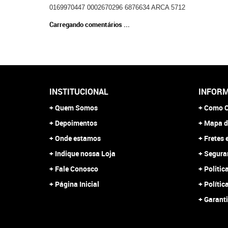
0169970447 0002670296 6876634 ARCA 5712
Carregando comentários ...
INSTITUCIONAL
INFORM
Quem Somos
Como C
Depoimentos
Mapa d
Onde estamos
Fretes 
Indique nossa Loja
Segura
Fale Conosco
Politic
Página Inicial
Polític
Garanti