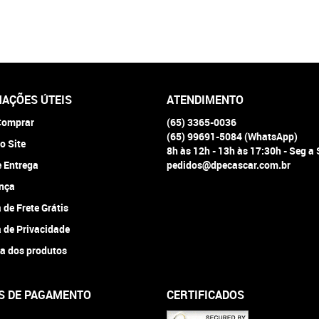
AÇÕES ÚTEIS
ATENDIMENTO
omprar
(65)
3365-0036
(65)
99691-5084
(WhatsApp)
o Site
8h às 12h - 13h às 17:30h - Seg a
e Entrega
pedidos@dpecascar.com.br
nça
a de Frete Grátis
a de Privacidade
a dos produtos
S DE PAGAMENTO
CERTIFICADOS