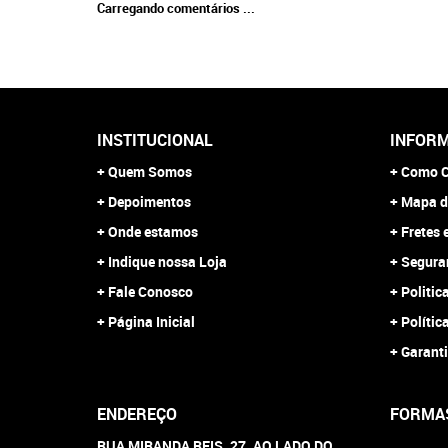
Carregando comentários ...
INSTITUCIONAL
INFORM
Quem Somos
Como C
Depoimentos
Mapa d
Onde estamos
Fretes 
Indique nossa Loja
Segura
Fale Conosco
Politic
Página Inicial
Polític
Garanti
ENDEREÇO
FORMA
RUA MIRANDA REIS, 27, AO LADO DO