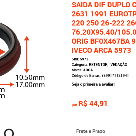
SAIDA DIF DUPLO 
2631 1991 EUROT
220 250 26-222 26
76.20X95.40/105.0
ORIG BF0X467BA 
IVECO ARCA 5973
Sku:
5973
Categoria:
RETENTOR
VEDAÇÃO
Marca:
ARCA
Código de Barras:
7899171121941
Seja o primeira a avaliar!
R$ 44,91
por
Frete e Prazo