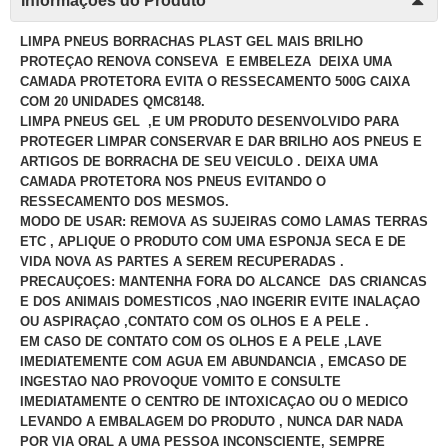
Informações do Produto
LIMPA PNEUS BORRACHAS PLAST GEL MAIS BRILHO
PROTEÇAO RENOVA CONSEVA E EMBELEZA DEIXA UMA
CAMADA PROTETORA EVITA O RESSECAMENTO 500G CAIXA
COM 20 UNIDADES QMC8148.
LIMPA PNEUS GEL ,E UM PRODUTO DESENVOLVIDO PARA
PROTEGER LIMPAR CONSERVAR E DAR BRILHO AOS PNEUS E
ARTIGOS DE BORRACHA DE SEU VEICULO . DEIXA UMA
CAMADA PROTETORA NOS PNEUS EVITANDO O
RESSECAMENTO DOS MESMOS.
MODO DE USAR: REMOVA AS SUJEIRAS COMO LAMAS TERRAS
ETC , APLIQUE O PRODUTO COM UMA ESPONJA SECA E DE
VIDA NOVA AS PARTES A SEREM RECUPERADAS .
PRECAUÇOES: MANTENHA FORA DO ALCANCE DAS CRIANCAS
E DOS ANIMAIS DOMESTICOS ,NAO INGERIR EVITE INALAÇAO
OU ASPIRAÇAO ,CONTATO COM OS OLHOS E A PELE .
EM CASO DE CONTATO COM OS OLHOS E A PELE ,LAVE
IMEDIATEMENTE COM AGUA EM ABUNDANCIA , EMCASO DE
INGESTAO NAO PROVOQUE VOMITO E CONSULTE
IMEDIATAMENTE O CENTRO DE INTOXICAÇAO OU O MEDICO
LEVANDO A EMBALAGEM DO PRODUTO , NUNCA DAR NADA
POR VIA ORAL A UMA PESSOA INCONSCIENTE, SEMPRE